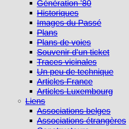
Génération '80
Historiques
Images du Passé
Plans
Plans de voies
Souvenir d'un ticket
Traces vicinales
Un peu de technique
Articles France
Articles Luxembourg
Liens
Associations belges
Associations étrangères