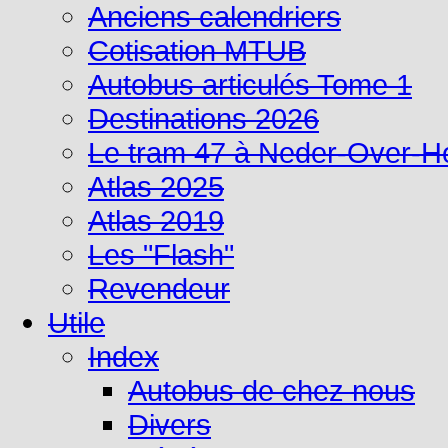
Anciens calendriers
Cotisation MTUB
Autobus articulés Tome 1
Destinations 2026
Le tram 47 à Neder-Over-
Atlas 2025
Atlas 2019
Les "Flash"
Revendeur
Utile
Index
Autobus de chez nous
Divers