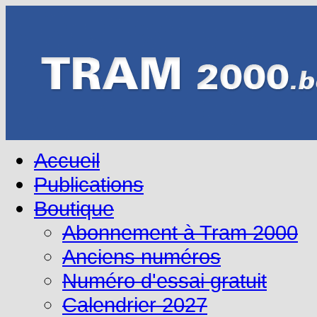
Accueil
Publications
Boutique
Abonnement à Tram 2000
Anciens numéros
Numéro d'essai gratuit
Calendrier 2027