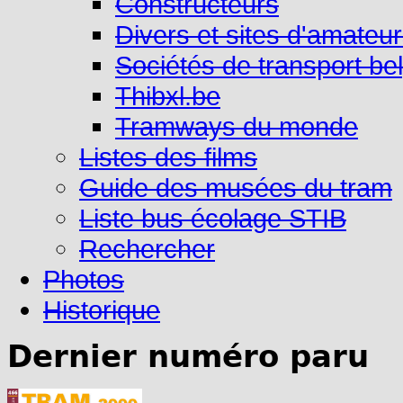
Constructeurs
Divers et sites d'amateu
Sociétés de transport be
Thibxl.be
Tramways du monde
Listes des films
Guide des musées du tram
Liste bus écolage STIB
Rechercher
Photos
Historique
Dernier numéro paru