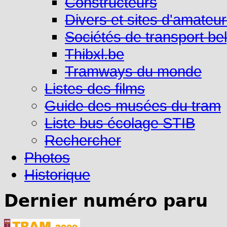
Constructeurs
Divers et sites d'amateu
Sociétés de transport be
Thibxl.be
Tramways du monde
Listes des films
Guide des musées du tram
Liste bus écolage STIB
Rechercher
Photos
Historique
Dernier numéro paru