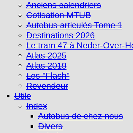
Anciens calendriers
Cotisation MTUB
Autobus articulés Tome 1
Destinations 2026
Le tram 47 à Neder-Over-
Atlas 2025
Atlas 2019
Les "Flash"
Revendeur
Utile
Index
Autobus de chez nous
Divers