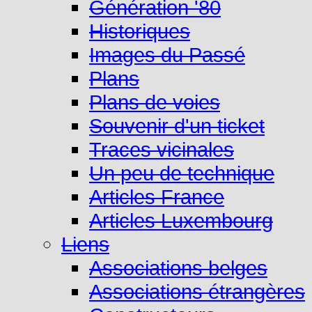
Génération '80
Historiques
Images du Passé
Plans
Plans de voies
Souvenir d'un ticket
Traces vicinales
Un peu de technique
Articles France
Articles Luxembourg
Liens
Associations belges
Associations étrangères