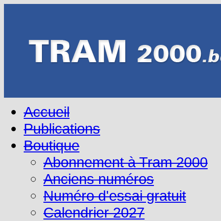
Accueil
Publications
Boutique
Abonnement à Tram 2000
Anciens numéros
Numéro d'essai gratuit
Calendrier 2027