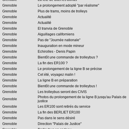
Grenoble
Le prolongement adopté "par réalisme"
Grenoble
Plus de trams, moins de trolleys
Grenoble
Actualité
Grenoble
Actualité
Grenoble
El tranvia de Grenoble
Grenoble
Aiguillages californiens
Grenoble
Pas de "Journée nationale"
Grenoble
Inauguration en mode mineur
Grenoble
Echirolles - Denis Papin
Grenoble
Bientôt une commande de trolleybus ?
Grenoble
La fin des ER100 ?
Grenoble
Le prolongement de la ligne B se précise
Grenoble
Cet été, voyagez malin !
Grenoble
La ligne B en préparation
Grenoble
Bientôt une commande de trolleybus !
Grenoble
Les trolleybus seront des CIVIS
Photos du prolongement de la ligne B jusqu'au Palais de
Grenoble
justice
Grenoble
Les ER100 sont retirés du service
Grenoble
La fin des BERLIET ER100
Grenoble
Pas dans le sens désiré
Grenoble
Direction "Palais de Justice"