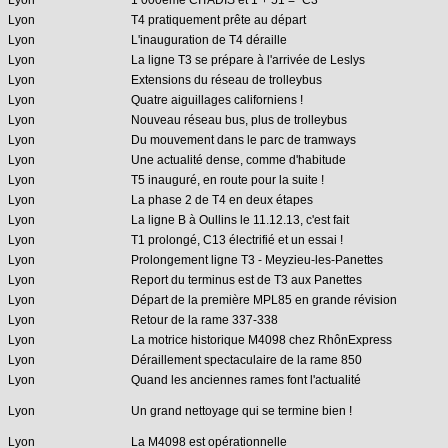
Lyon
1 000ème CITADIS et 1 + 51 = "C3"
Lyon
T4 pratiquement prête au départ
Lyon
L'inauguration de T4 déraille
Lyon
La ligne T3 se prépare à l'arrivée de Leslys
Lyon
Extensions du réseau de trolleybus
Lyon
Quatre aiguillages californiens !
Lyon
Nouveau réseau bus, plus de trolleybus
Lyon
Du mouvement dans le parc de tramways
Lyon
Une actualité dense, comme d'habitude
Lyon
T5 inauguré, en route pour la suite !
Lyon
La phase 2 de T4 en deux étapes
Lyon
La ligne B à Oullins le 11.12.13, c'est fait
Lyon
T1 prolongé, C13 électrifié et un essai !
Lyon
Prolongement ligne T3 - Meyzieu-les-Panettes
Lyon
Report du terminus est de T3 aux Panettes
Lyon
Départ de la première MPL85 en grande révision
Lyon
Retour de la rame 337-338
Lyon
La motrice historique M4098 chez RhônExpress
Lyon
Déraillement spectaculaire de la rame 850
Lyon
Quand les anciennes rames font l'actualité
Lyon
Un grand nettoyage qui se termine bien !
Lyon
La M4098 est opérationnelle