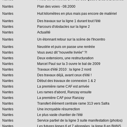
Nantes
Plan des voies - 08.2000
Nantes
Huit kilomètres en plus mais pas encore de matériel
Nantes
Des travaux sur la ligne 1 durant tout l'été
Nantes
Parcours d'obstacles sur la ligne 2
Nantes
Actualité
Nantes
Un étonnant retour sur la scène de l'Incentro
Nantes
Neustrie et puis on passe une rentrée
Nantes
Vous avez dit "nouvelle livrée" ?!
Nantes
Deux extensions, une restructuration
Nantes
Marcel Paul sur la 3 ouvre le bal de 2009
Nantes
Travaux d'été 2010 : la ligne 2 nord
Nantes
Des travaux déjà, avant ceux d'été !
Nantes
Début des travaux de connexion 1 & 2
Nantes
La première rame CAF est arrivée
Nantes
Les rames d'abord, Ranzay ensuite
Nantes
La première CAF pour Ranzay
Nantes
Transfert élément centrale rame 313 vers Safra
Nantes
Une incroyable résurrection
Nantes
Le plus vaste chantier de l'été
Nantes
Service partiel de la ligne 3 suite manifestation (photos)
Nantes
Les futures lignes 6 et 7 allongées, la ligne 8 en BHNS