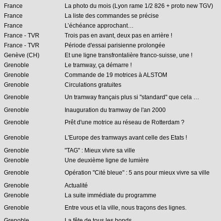
France
La photo du mois (Lyon rame 1/2 826 + proto new TGV)
France
La liste des commandes se précise
France
L’échéance approchant…
France - TVR
Trois pas en avant, deux pas en arrière !
France - TVR
Période d'essai parisienne prolongée
Genève (CH)
Et une ligne transfrontalière franco-suisse, une !
Grenoble
Le tramway, ça démarre !
Grenoble
Commande de 19 motrices à ALSTOM
Grenoble
Circulations gratuites
Grenoble
Un tramway français plus si "standard" que cela …
Grenoble
Inauguration du tramway de l'an 2000
Grenoble
Prêt d'une motrice au réseau de Rotterdam ?
Grenoble
L'Europe des tramways avant celle des Etats !
Grenoble
"TAG" : Mieux vivre sa ville
Grenoble
Une deuxième ligne de lumière
Grenoble
Opération "Cité bleue" : 5 ans pour mieux vivre sa ville
Grenoble
Actualité
Grenoble
La suite immédiate du programme
Grenoble
Entre vous et la ville, nous traçons des lignes.
Grenoble
La fête de tous les bonds