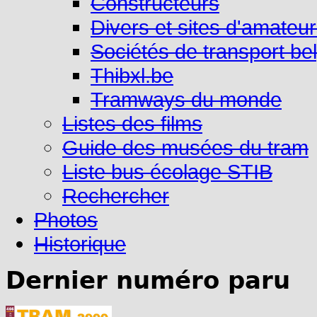
Constructeurs
Divers et sites d'amateu
Sociétés de transport be
Thibxl.be
Tramways du monde
Listes des films
Guide des musées du tram
Liste bus écolage STIB
Rechercher
Photos
Historique
Dernier numéro paru