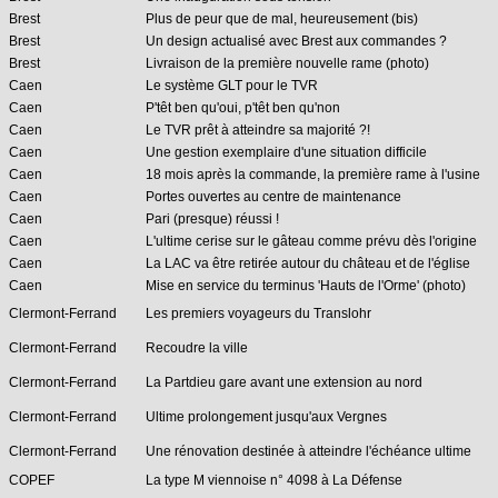
Brest
Plus de peur que de mal, heureusement (bis)
Brest
Un design actualisé avec Brest aux commandes ?
Brest
Livraison de la première nouvelle rame (photo)
Caen
Le système GLT pour le TVR
Caen
P'têt ben qu'oui, p'têt ben qu'non
Caen
Le TVR prêt à atteindre sa majorité ?!
Caen
Une gestion exemplaire d'une situation difficile
Caen
18 mois après la commande, la première rame à l'usine
Caen
Portes ouvertes au centre de maintenance
Caen
Pari (presque) réussi !
Caen
L'ultime cerise sur le gâteau comme prévu dès l'origine
Caen
La LAC va être retirée autour du château et de l'église
Caen
Mise en service du terminus 'Hauts de l'Orme' (photo)
Clermont-Ferrand
Les premiers voyageurs du Translohr
Clermont-Ferrand
Recoudre la ville
Clermont-Ferrand
La Partdieu gare avant une extension au nord
Clermont-Ferrand
Ultime prolongement jusqu'aux Vergnes
Clermont-Ferrand
Une rénovation destinée à atteindre l'échéance ultime
COPEF
La type M viennoise n° 4098 à La Défense