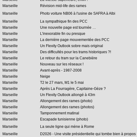
Marseille
Révision mid-life des rames
Marseille
Photo voiture NB06 à l'usine de SAFRA à Albi
Marseille
La sympathique fin des PCC
Marseille
Une nouvelle page est tournée …
Marseille
L'inexorable fin ou presque
Marseille
La dernière page mouvementée des PCC
Marseille
Un Flexity Outlook sobre mais original
Marseille
Des difficultés pour les trams historiques ?!
Marseille
Le retour du tram sur la Canebière
Marseille
Nouveau sur les réseaux !
Marseille
Avant-après - 1987-2008
Marseille
Neige
Marseille
T2 le 27 mars, M1 le 5 mai
Marseille
Après La Fourragère, Capitaine-Gèze ?
Marseille
Un Flexity Outlook allongé à 43m
Marseille
Allongement des rames (photo)
Marseille
Allongement des rames (photos)
Marseille
Tamponnement matinal
Marseille
Escapade tunisienne (photo)
Marseille
La seule ligne qui mène à Rome
Marseille
D2026 - Une visite présidentielle qui tombe bien à propos