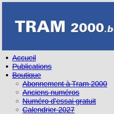
Accueil
Publications
Boutique
Abonnement à Tram 2000
Anciens numéros
Numéro d'essai gratuit
Calendrier 2027