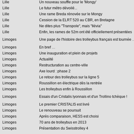
Lille
Un nouveau souffle pour le 'Mongy'
Lille
Le futur métro dévoilé...
Lille
Une rame Breda rénovée sur le Mongy
Lille
Cession de la ELRT 520 au CBR, en Bretagne
Lille
Ne dites plus "Transpole", mais "Ilévia"
Lille
Enfin, les rames de 52m ont été officiellement présentées
Limoges
Une page de l'histoire des trolleybus français est tournée
Limoges
En bref …
Limoges
Une inauguration et plein de projets
Limoges
Actualité
Limoges
Restructuration au centre-ville
Limoges
Axe lourd : phase 2
Limoges
Le retour des trolleybus sur la ligne 5
Limoges
Roussillon en électrique dès la rentrée
Limoges
Les trolleybus enfin à Roussillon
Limoges
Essais d'un Cristalis lyonnais et d'un Trollino tchèque !
Limoges
Le premier CRISTALIS est livré
Limoges
Le renouveau se poursuit
Limoges
Après comparaison, HESS est choisi
Limoges
70 ans de trolleybus en 2013
Limoges
Présentation du Swisstrolley 4