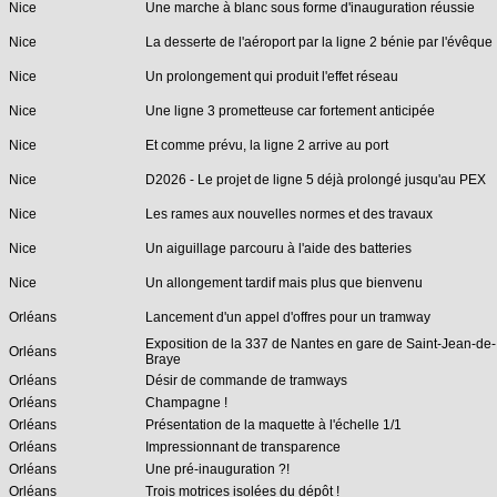
Nice
Une marche à blanc sous forme d'inauguration réussie
Nice
La desserte de l'aéroport par la ligne 2 bénie par l'évêque
Nice
Un prolongement qui produit l'effet réseau
Nice
Une ligne 3 prometteuse car fortement anticipée
Nice
Et comme prévu, la ligne 2 arrive au port
Nice
D2026 - Le projet de ligne 5 déjà prolongé jusqu'au PEX
Nice
Les rames aux nouvelles normes et des travaux
Nice
Un aiguillage parcouru à l'aide des batteries
Nice
Un allongement tardif mais plus que bienvenu
Orléans
Lancement d'un appel d'offres pour un tramway
Exposition de la 337 de Nantes en gare de Saint-Jean-de-
Orléans
Braye
Orléans
Désir de commande de tramways
Orléans
Champagne !
Orléans
Présentation de la maquette à l'échelle 1/1
Orléans
Impressionnant de transparence
Orléans
Une pré-inauguration ?!
Orléans
Trois motrices isolées du dépôt !