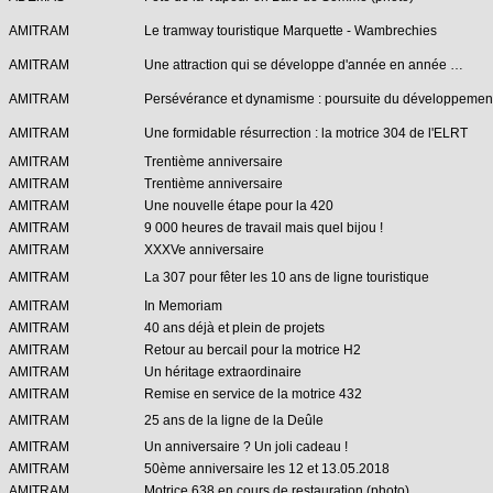
AMITRAM
Le tramway touristique Marquette - Wambrechies
AMITRAM
Une attraction qui se développe d'année en année …
AMITRAM
Persévérance et dynamisme : poursuite du développemen
AMITRAM
Une formidable résurrection : la motrice 304 de l'ELRT
AMITRAM
Trentième anniversaire
AMITRAM
Trentième anniversaire
AMITRAM
Une nouvelle étape pour la 420
AMITRAM
9 000 heures de travail mais quel bijou !
AMITRAM
XXXVe anniversaire
AMITRAM
La 307 pour fêter les 10 ans de ligne touristique
AMITRAM
In Memoriam
AMITRAM
40 ans déjà et plein de projets
AMITRAM
Retour au bercail pour la motrice H2
AMITRAM
Un héritage extraordinaire
AMITRAM
Remise en service de la motrice 432
AMITRAM
25 ans de la ligne de la Deûle
AMITRAM
Un anniversaire ? Un joli cadeau !
AMITRAM
50ème anniversaire les 12 et 13.05.2018
AMITRAM
Motrice 638 en cours de restauration (photo)