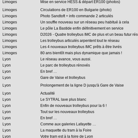
Limoges
Mise en service HESS & départ ER100 (photos)
Limoges
Circulations de ER100 en Bulgarie (photo)
Limoges
Photo Sandtoft + info commande 2 articulés
Limoges
Un souffle nouveau sur un réseau peu habitué à cela
Limoges
Le pôle La Bastide enfin définitivement en service
Limoges
D2026 - Quatre trolleybus IMC de plus et un beau futur ré
Limoges
Les trolleybus articulés arpentent tout le réseau
Limoges
Les 4 nouveaux trolleybus IMC prêts à être livrés
Limoges
80 ans bientôt mais plus dynamique que jamais !
Lyon
Le réseau avance, vous aussi.
Lyon
Le parc de trolleybus rénovés
Lyon
En bref …
Lyon
Gare de Vaise et trolleybus
Lyon
Prolongement de la ligne D jusqu'à Gare de Vaise
Lyon
Actualité
Lyon
Le SYTRAL lave plus blanc
Lyon
Enfin de nouveaux trolleybus pour la 6 !
Lyon
Tout sur les nouveaux trolleybus
Lyon
En bref …
Lyon
Comme aux galeries Lafayette …
Lyon
La maquette du tram à la Foire
Lyon
Votre tram est à la foire de Lyon