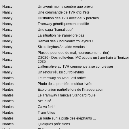
Nancy
Un avenir moins sombre que prévu
Nancy
Une commande de TVR d'ici l'été
Nancy
Illustration des TVR avec deux perches
Nancy
Tramway génétiquement modifié
Nancy
Une saga "tramatique"
Nancy
La situation ne s'améliore pas
Nancy
Renvoi des 7 nouveaux trolleybus !
Nancy
Six trolleybus Ansaldo vendus !
Nancy
Plus de peur que de mal, heureusement ! (ter)
D2026 - Des trolleybus IMC et puis un tram-train à l'horizo
Nancy
2035
Nancy
L'alternative au TVR commence à se concrétiser
Nancy
Un retour réussi du trolleybus
Nantes
Le tramway nouveau est arrivé …
Nantes
Photo de la première motrice livrée
Nantes
Exploitation partielle lors de l'inauguration
Nantes
Le Tramway Français Standard roule !
Nantes
Actualité
Nantes
Ca va fort !
Nantes
Tram folies
Nantes
En route sur la piste des éléphants …
Nantes
Quelques précisions