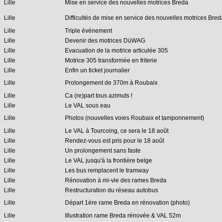
Lille
Mise en service des nouvelles motrices Breda
Lille
Difficultés de mise en service des nouvelles motrices Bred
Lille
Triple événement
Lille
Devenir des motrices DüWAG
Lille
Evacuation de la motrice articulée 305
Lille
Motrice 305 transformée en friterie
Lille
Enfin un ticket journalier
Lille
Prolongement de 370m à Roubaix
Lille
Ca (re)part tous azimuts !
Lille
Le VAL sous eau
Lille
Photos (nouvelles voies Roubaix et tamponnement)
Lille
Le VAL à Tourcoing, ce sera le 18 août
Lille
Rendez-vous est pris pour le 18 août
Lille
Un prolongement sans faste
Lille
Le VAL jusqu'à la frontière belge
Lille
Les bus remplacent le tramway
Lille
Rénovation à mi-vie des rames Breda
Lille
Restructuration du réseau autobus
Lille
Départ 1ère rame Breda en rénovation (photo)
Lille
Illustration rame Breda rénovée & VAL 52m