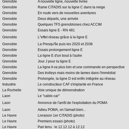
Grenoble
A nouvelle ligne, nouvelle livrée
Grenoble
Rame CITADIS sur la ligne C dans la neige
Grenoble
En route vers de nouvelles aventures
Grenoble
Deux départs, une arrivée
Grenoble
Quelques TFS grenobloises chez ACCIM
Grenoble
Essais ligne E - RN 481
Grenoble
L"effet réseau grâce à la ligne E
Grenoble
La Presqu'île puis les 2020 et 2036
Grenoble
Essais prolongement ligne E
Grenoble
La ligne E d'un bout à l'autre
Grenoble
Jour J pour la ligne E
Grenoble
La ligne A va plus loin et une commande en perspective
Grenoble
Des trolleys mais moins de tames dans l'immédiat
Grenoble
Prolongée, la ligne D est enfin intégrée au réseau
Industrie
Le constructeur CAF s'implante en France
La Rochelle
Voie unique de démonstration
Laon
Le "cable-car"
Laon
Annonce de l'arrêt de l'exploitation du POMA
Laon
Adieu POMA, on t'aimait bien...
Le Havre
Livraison 1er CITADIS (photo)
Le Havre
Premiers essais (photo)
Le Havre
Pari tenu : le 12.12.12 à 12:12