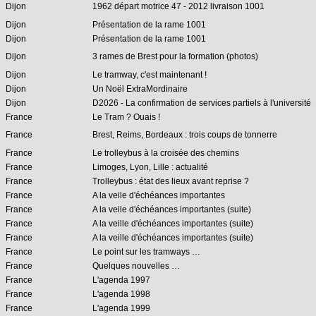
Dijon
1962 départ motrice 47 - 2012 livraison 1001
Dijon
Présentation de la rame 1001
Dijon
Présentation de la rame 1001
Dijon
3 rames de Brest pour la formation (photos)
Dijon
Le tramway, c'est maintenant !
Dijon
Un Noël ExtraMordinaire
Dijon
D2026 - La confirmation de services partiels à l'université
France
Le Tram ? Ouais !
France
Brest, Reims, Bordeaux : trois coups de tonnerre
France
Le trolleybus à la croisée des chemins
France
Limoges, Lyon, Lille : actualité
France
Trolleybus : état des lieux avant reprise ?
France
A la veile d'échéances importantes
France
A la veile d'échéances importantes (suite)
France
A la veille d'échéances importantes (suite)
France
A la veille d'échéances importantes (suite)
France
Le point sur les tramways …
France
Quelques nouvelles …
France
L'agenda 1997
France
L'agenda 1998
France
L'agenda 1999