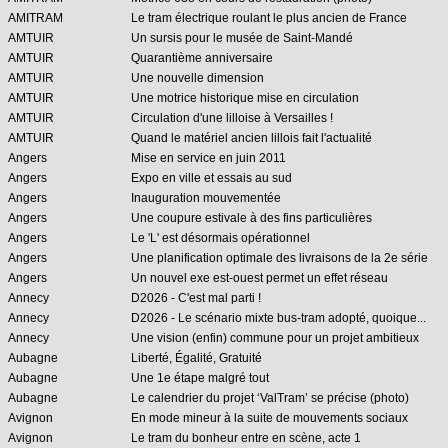
AMITRAM
Le tram électrique roulant le plus ancien de France
AMTUIR
Un sursis pour le musée de Saint-Mandé
AMTUIR
Quarantième anniversaire
AMTUIR
Une nouvelle dimension
AMTUIR
Une motrice historique mise en circulation
AMTUIR
Circulation d'une lilloise à Versailles !
AMTUIR
Quand le matériel ancien lillois fait l'actualité
Angers
Mise en service en juin 2011
Angers
Expo en ville et essais au sud
Angers
Inauguration mouvementée
Angers
Une coupure estivale à des fins particulières
Angers
Le 'L' est désormais opérationnel
Angers
Une planification optimale des livraisons de la 2e série
Angers
Un nouvel exe est-ouest permet un effet réseau
Annecy
D2026 - C'est mal parti !
Annecy
D2026 - Le scénario mixte bus-tram adopté, quoique...
Annecy
Une vision (enfin) commune pour un projet ambitieux
Aubagne
Liberté, Égalité, Gratuité
Aubagne
Une 1e étape malgré tout
Aubagne
Le calendrier du projet ‘ValTram’ se précise (photo)
Avignon
En mode mineur à la suite de mouvements sociaux
Avignon
Le tram du bonheur entre en scène, acte 1