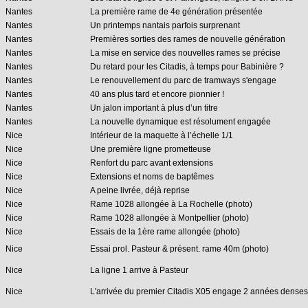
Nantes
La première rame de 4e génération présentée
Nantes
Un printemps nantais parfois surprenant
Nantes
Premières sorties des rames de nouvelle génération
Nantes
La mise en service des nouvelles rames se précise
Nantes
Du retard pour les Citadis, à temps pour Babinière ?
Nantes
Le renouvellement du parc de tramways s'engage
Nantes
40 ans plus tard et encore pionnier !
Nantes
Un jalon important à plus d’un titre
Nantes
La nouvelle dynamique est résolument engagée
Nice
Intérieur de la maquette à l’échelle 1/1
Nice
Une première ligne prometteuse
Nice
Renfort du parc avant extensions
Nice
Extensions et noms de baptêmes
Nice
A peine livrée, déjà reprise
Nice
Rame 1028 allongée à La Rochelle (photo)
Nice
Rame 1028 allongée à Montpellier (photo)
Nice
Essais de la 1ère rame allongée (photo)
Nice
Essai prol. Pasteur & présent. rame 40m (photo)
Nice
La ligne 1 arrive à Pasteur
Nice
L'arrivée du premier Citadis X05 engage 2 années denses