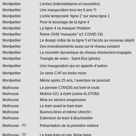
Montpellier
Livrées (intermédiaires et nouvelles)
Montpellier
Une inauguration tous les 6 ans ?!
Montpellier
Livrée temporaire 'ligne 2' sur rame ligne 1
Montpellier
Pour le bouclage de la ligne 4
Montpellier
La ligne 4 va marquer l'histoire
Montpellier
Rame 2049 "masquée" (cf. COVID-19)
Montpellier
Le design initial de la ligne 5 et l'accès au nouveau dépôt
Montpellier
Des investissements aussi sur le réseau existant
Montpellier
La nouvelle dynamique du réseau résolument engagée
Montpellier
Triangle de voies - Saint-Eloi (photo)
Montpellier
Une inauguration qui en appelle d’autres
Montpellier
2e rame CAF en livrée noire
Montpellier
Même après 25 ans, l’aventure se poursuit
Mulhouse
Le premier CITADIS est livré et roule
Mulhouse
Motrice 021 à Aytré (usine ALSTOM)
Mulhouse
Mise en service progressive
Mulhouse
Le tram avant le tram-train
Mulhouse
Buenos Aires et même Utrecht !
Mulhouse
Extension du tram à Bourtzwiller
Mulhouse - TT
Présentation de la première motrice
Mulhouse - TT
Le tram-train et une 3ème ligne