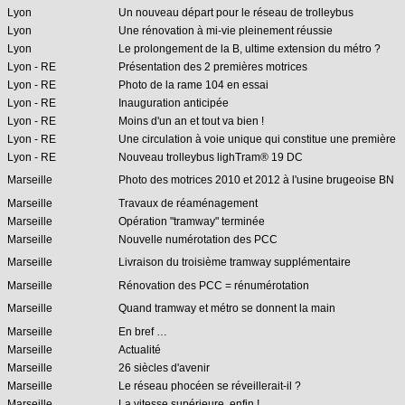
Lyon
Un nouveau départ pour le réseau de trolleybus
Lyon
Une rénovation à mi-vie pleinement réussie
Lyon
Le prolongement de la B, ultime extension du métro ?
Lyon - RE
Présentation des 2 premières motrices
Lyon - RE
Photo de la rame 104 en essai
Lyon - RE
Inauguration anticipée
Lyon - RE
Moins d'un an et tout va bien !
Lyon - RE
Une circulation à voie unique qui constitue une première
Lyon - RE
Nouveau trolleybus lighTram® 19 DC
Marseille
Photo des motrices 2010 et 2012 à l'usine brugeoise BN
Marseille
Travaux de réaménagement
Marseille
Opération "tramway" terminée
Marseille
Nouvelle numérotation des PCC
Marseille
Livraison du troisième tramway supplémentaire
Marseille
Rénovation des PCC = rénumérotation
Marseille
Quand tramway et métro se donnent la main
Marseille
En bref …
Marseille
Actualité
Marseille
26 siècles d'avenir
Marseille
Le réseau phocéen se réveillerait-il ?
Marseille
La vitesse supérieure, enfin !