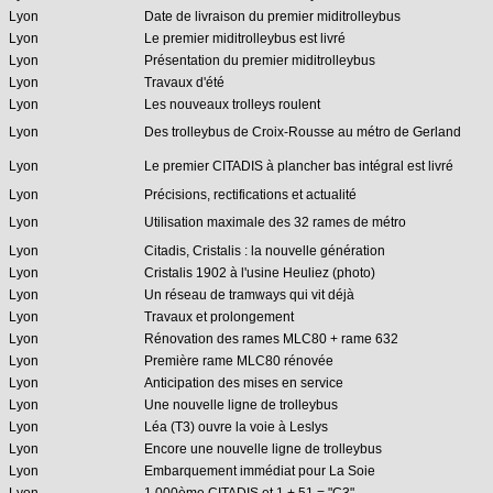
Lyon
Date de livraison du premier miditrolleybus
Lyon
Le premier miditrolleybus est livré
Lyon
Présentation du premier miditrolleybus
Lyon
Travaux d'été
Lyon
Les nouveaux trolleys roulent
Lyon
Des trolleybus de Croix-Rousse au métro de Gerland
Lyon
Le premier CITADIS à plancher bas intégral est livré
Lyon
Précisions, rectifications et actualité
Lyon
Utilisation maximale des 32 rames de métro
Lyon
Citadis, Cristalis : la nouvelle génération
Lyon
Cristalis 1902 à l'usine Heuliez (photo)
Lyon
Un réseau de tramways qui vit déjà
Lyon
Travaux et prolongement
Lyon
Rénovation des rames MLC80 + rame 632
Lyon
Première rame MLC80 rénovée
Lyon
Anticipation des mises en service
Lyon
Une nouvelle ligne de trolleybus
Lyon
Léa (T3) ouvre la voie à Leslys
Lyon
Encore une nouvelle ligne de trolleybus
Lyon
Embarquement immédiat pour La Soie