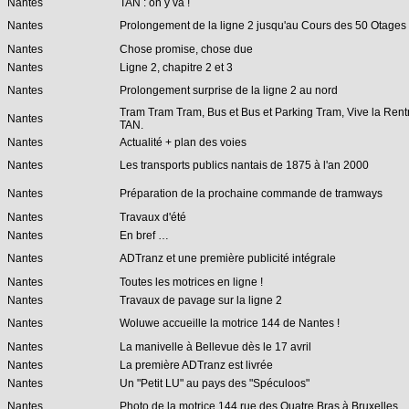
Nantes
TAN : on y va !
Nantes
Prolongement de la ligne 2 jusqu'au Cours des 50 Otages
Nantes
Chose promise, chose due
Nantes
Ligne 2, chapitre 2 et 3
Nantes
Prolongement surprise de la ligne 2 au nord
Tram Tram Tram, Bus et Bus et Parking Tram, Vive la Rent
Nantes
TAN.
Nantes
Actualité + plan des voies
Nantes
Les transports publics nantais de 1875 à l'an 2000
Nantes
Préparation de la prochaine commande de tramways
Nantes
Travaux d'été
Nantes
En bref …
Nantes
ADTranz et une première publicité intégrale
Nantes
Toutes les motrices en ligne !
Nantes
Travaux de pavage sur la ligne 2
Nantes
Woluwe accueille la motrice 144 de Nantes !
Nantes
La manivelle à Bellevue dès le 17 avril
Nantes
La première ADTranz est livrée
Nantes
Un "Petit LU" au pays des "Spéculoos"
Nantes
Photo de la motrice 144 rue des Quatre Bras à Bruxelles