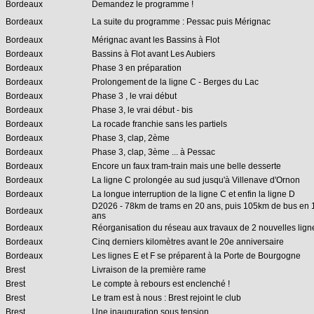
Bordeaux
Demandez le programme !
Bordeaux
La suite du programme : Pessac puis Mérignac
Bordeaux
Mérignac avant les Bassins à Flot
Bordeaux
Bassins à Flot avant Les Aubiers
Bordeaux
Phase 3 en préparation
Bordeaux
Prolongement de la ligne C - Berges du Lac
Bordeaux
Phase 3 , le vrai début
Bordeaux
Phase 3, le vrai début - bis
Bordeaux
La rocade franchie sans les partiels
Bordeaux
Phase 3, clap, 2ème
Bordeaux
Phase 3, clap, 3ème ... à Pessac
Bordeaux
Encore un faux tram-train mais une belle desserte
Bordeaux
La ligne C prolongée au sud jusqu'à Villenave d'Ornon
Bordeaux
La longue interruption de la ligne C et enfin la ligne D
D2026 - 78km de trams en 20 ans, puis 105km de bus en 
Bordeaux
ans
Bordeaux
Réorganisation du réseau aux travaux de 2 nouvelles lign
Bordeaux
Cinq derniers kilomètres avant le 20e anniversaire
Bordeaux
Les lignes E et F se préparent à la Porte de Bourgogne
Brest
Livraison de la première rame
Brest
Le compte à rebours est enclenché !
Brest
Le tram est à nous : Brest rejoint le club
Brest
Une inauguration sous tension