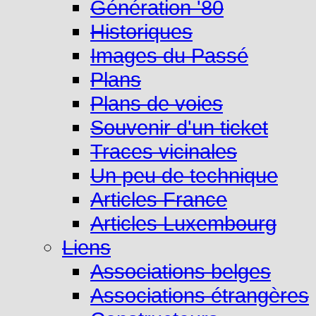
Génération '80
Historiques
Images du Passé
Plans
Plans de voies
Souvenir d'un ticket
Traces vicinales
Un peu de technique
Articles France
Articles Luxembourg
Liens
Associations belges
Associations étrangères