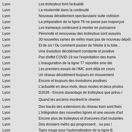
Lyon
Les trolleybus font l'actualité
Lyon
La modernité dans la continuité
Lyon
Nouveau déraillement spectaculaire suite collision
Lyon
La préparation de la ligne T6 ne passe pas inaperçue
Lyon
Les tramways continuent à monter en puissance
Lyon
Pérennité et renouveau des trolleybus sont assurés
Lyon
30 nouvelles rames de métro mais pas de nouveau dépôt
Lyon
Et de six ! Ou comment passer de l'étoile à la toile...
Lyon
Une évolution décidément constante et positive
Lyon
Pas d'effet COVID-19 sur l'exploitation des trams
Lyon
L'inauguration de la ligne T7 reportée sine die
Lyon
Les premiers essais de l'IMC sont déjà en cours
Lyon
Un réseau décidément toujours en mouvement
Lyon
Encore et toujours des évolutions positives
Lyon
L'actualité en deux mots, deux modes et deux photos
Lyon
D2026 - Encore davantage de trolleybus que prévu !
Lyon
Quand les anciens montrent le chemin
Lyon
Des tracés des extensions du réseau tram sont fixés
Lyon
L'intégration des nouvelles lignes et une oeuvre d'art
Lyon
Encore plus de trolleybus et d'oeuvres d'art roulantes
Lyon
Des dossiers métro qui progressent... ou pas !
Lyon
Tapis rouge pour l'automatisation de la ligne B