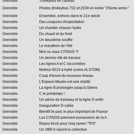
Grenoble
Trolleybus en cadeau
Grenoble
Photos (trolleybus 702 et 2039 en livrée "25ème anniv."
Grenoble
Ensemble, entrons dans le 21e siècle
Grenoble
Des coupures d'exploitation
Grenoble
Un chantier chasse l'autre
Grenoble
Du chaud et du froid
Grenoble
Un deuxième souffle
Grenoble
Le marathon de l'été
Grenoble
Mini ou maxi CITADIS ?!
Grenoble
Un dernier été de travaux
Grenoble
Les lignes A et C raccordées
Grenoble
Motrice 6015 à Aytré (usine ALSTOM)
Grenoble
Coup d'envoi du nouveau réseau
Grenoble
L'Espace-Musée est une réalité
Grenoble
La ligne B prolongée jusqu'à Gières
Grenoble
C le printemps !
Grenoble
Un siècle de tramway et la ligne D enfin
Grenoble
Inauguration D-calée
Grenoble
Bientôt le parc le plus important de France
Grenoble
Les CITADIS prennent possession de la A
Grenoble
Repos forcé pour cinq rames "TFS"
Grenoble
Un VBR-h rejoint la collection