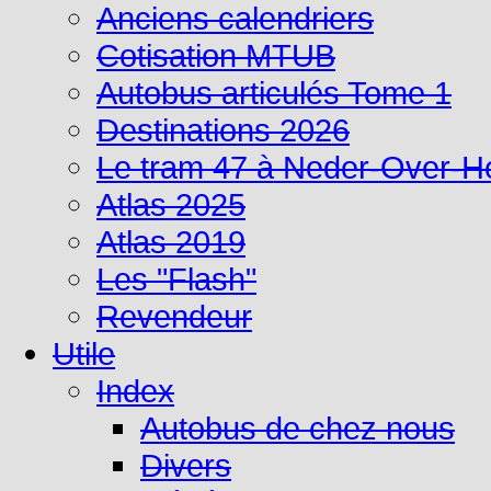
Anciens calendriers
Cotisation MTUB
Autobus articulés Tome 1
Destinations 2026
Le tram 47 à Neder-Over-
Atlas 2025
Atlas 2019
Les "Flash"
Revendeur
Utile
Index
Autobus de chez nous
Divers