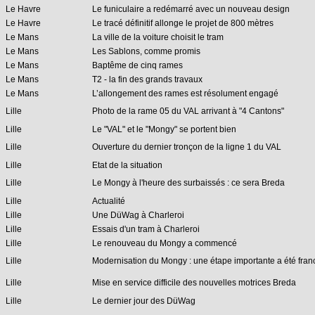
Le Havre
Le funiculaire a redémarré avec un nouveau design
Le Havre
Le tracé définitif allonge le projet de 800 mètres
Le Mans
La ville de la voiture choisit le tram
Le Mans
Les Sablons, comme promis
Le Mans
Baptême de cinq rames
Le Mans
T2 - la fin des grands travaux
Le Mans
L’allongement des rames est résolument engagé
Lille
Photo de la rame 05 du VAL arrivant à "4 Cantons"
Lille
Le "VAL" et le "Mongy" se portent bien
Lille
Ouverture du dernier tronçon de la ligne 1 du VAL
Lille
Etat de la situation
Lille
Le Mongy à l'heure des surbaissés : ce sera Breda
Lille
Actualité
Lille
Une DüWag à Charleroi
Lille
Essais d'un tram à Charleroi
Lille
Le renouveau du Mongy a commencé
Lille
Modernisation du Mongy : une étape importante a été fran
Lille
Mise en service difficile des nouvelles motrices Breda
Lille
Le dernier jour des DüWag