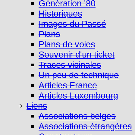
Génération '80
Historiques
Images du Passé
Plans
Plans de voies
Souvenir d'un ticket
Traces vicinales
Un peu de technique
Articles France
Articles Luxembourg
Liens
Associations belges
Associations étrangères