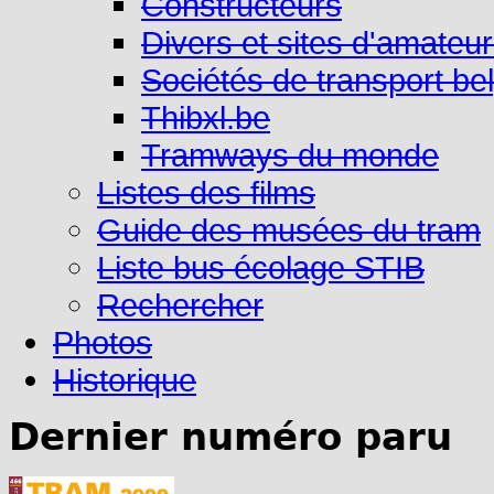
Constructeurs
Divers et sites d'amateu
Sociétés de transport be
Thibxl.be
Tramways du monde
Listes des films
Guide des musées du tram
Liste bus écolage STIB
Rechercher
Photos
Historique
Dernier numéro paru