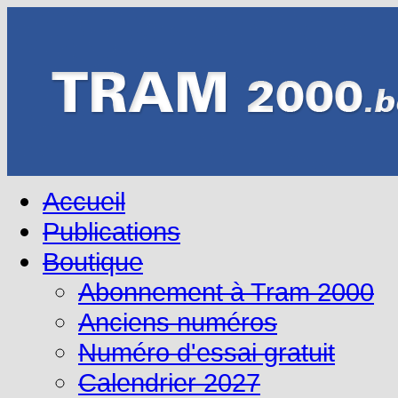
Accueil
Publications
Boutique
Abonnement à Tram 2000
Anciens numéros
Numéro d'essai gratuit
Calendrier 2027