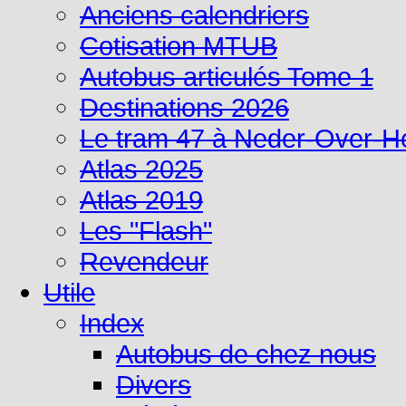
Anciens calendriers
Cotisation MTUB
Autobus articulés Tome 1
Destinations 2026
Le tram 47 à Neder-Over-
Atlas 2025
Atlas 2019
Les "Flash"
Revendeur
Utile
Index
Autobus de chez nous
Divers