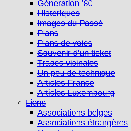
Génération '80
Historiques
Images du Passé
Plans
Plans de voies
Souvenir d'un ticket
Traces vicinales
Un peu de technique
Articles France
Articles Luxembourg
Liens
Associations belges
Associations étrangères