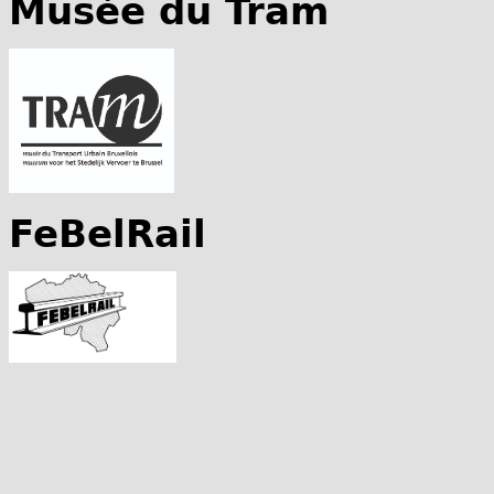
Musée du Tram
FeBelRail