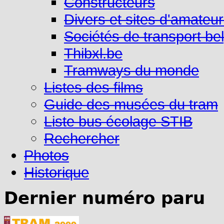
Constructeurs
Divers et sites d'amateu
Sociétés de transport be
Thibxl.be
Tramways du monde
Listes des films
Guide des musées du tram
Liste bus écolage STIB
Rechercher
Photos
Historique
Dernier numéro paru