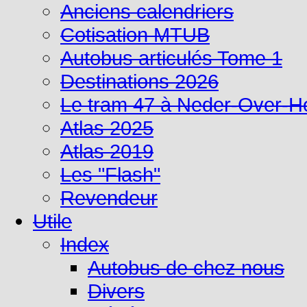
Anciens calendriers
Cotisation MTUB
Autobus articulés Tome 1
Destinations 2026
Le tram 47 à Neder-Over-
Atlas 2025
Atlas 2019
Les "Flash"
Revendeur
Utile
Index
Autobus de chez nous
Divers