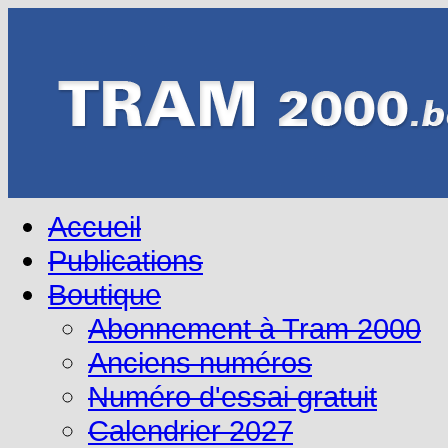
Accueil
Publications
Boutique
Abonnement à Tram 2000
Anciens numéros
Numéro d'essai gratuit
Calendrier 2027