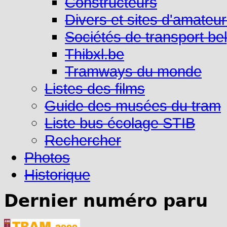
Constructeurs
Divers et sites d'amateu
Sociétés de transport be
Thibxl.be
Tramways du monde
Listes des films
Guide des musées du tram
Liste bus écolage STIB
Rechercher
Photos
Historique
Dernier numéro paru