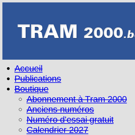
Accueil
Publications
Boutique
Abonnement à Tram 2000
Anciens numéros
Numéro d'essai gratuit
Calendrier 2027