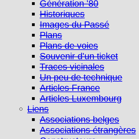
Génération '80
Historiques
Images du Passé
Plans
Plans de voies
Souvenir d'un ticket
Traces vicinales
Un peu de technique
Articles France
Articles Luxembourg
Liens
Associations belges
Associations étrangères